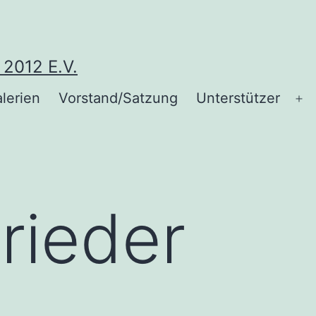
012 E.V.
lerien
Vorstand/Satzung
Unterstützer
M
öf
rieder