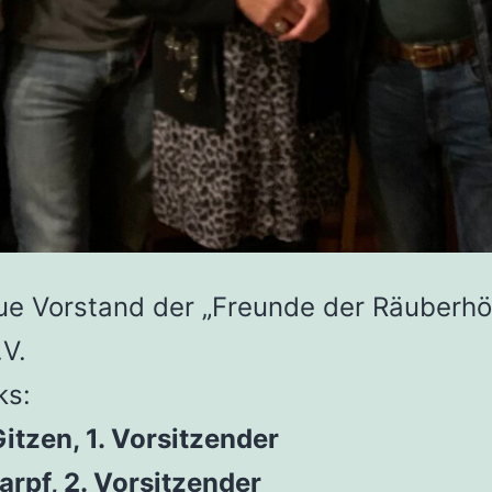
ue Vorstand der „Freunde der Räuberhö
.V.
ks:
itzen, 1. Vorsitzender
arpf, 2. Vorsitzender