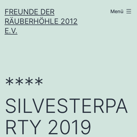
Zum
FREUNDE DER
Menü
Inhalt
RÄUBERHÖHLE 2012
springen
E.V.
****
SILVESTERPA
RTY 2019